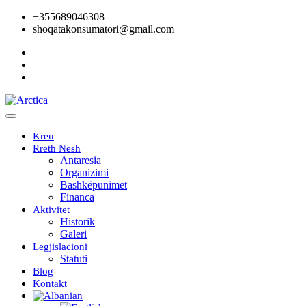
+355689046308
shoqatakonsumatori@gmail.com
Kreu
Rreth Nesh
Antaresia
Organizimi
Bashkëpunimet
Financa
Aktivitet
Historik
Galeri
Legjislacioni
Statuti
Blog
Kontakt