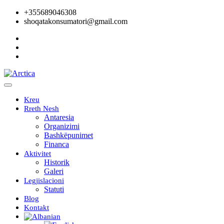
+355689046308
shoqatakonsumatori@gmail.com
Kreu
Rreth Nesh
Antaresia
Organizimi
Bashkëpunimet
Financa
Aktivitet
Historik
Galeri
Legjislacioni
Statuti
Blog
Kontakt