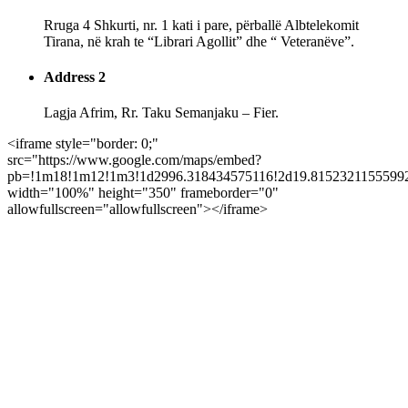
Rruga 4 Shkurti, nr. 1 kati i pare, përballë Albtelekomit
Tirana, në krah te “Librari Agollit” dhe “ Veteranëve”.
Address 2
Lagja Afrim, Rr. Taku Semanjaku – Fier.
<iframe style="border: 0;"
src="https://www.google.com/maps/embed?
pb=!1m18!1m12!1m3!1d2996.318434575116!2d19.81523211555992
width="100%" height="350" frameborder="0"
allowfullscreen="allowfullscreen"></iframe>